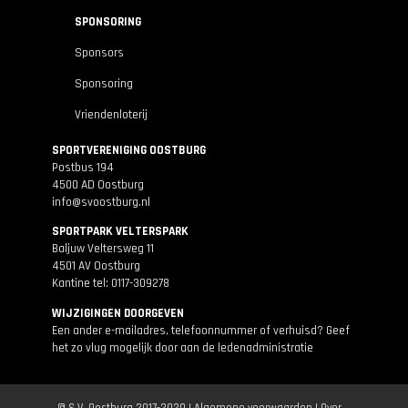
SPONSORING
Sponsors
Sponsoring
Vriendenloterij
SPORTVERENIGING OOSTBURG
Postbus 194
4500 AD Oostburg
info@svoostburg.nl
SPORTPARK VELTERSPARK
Baljuw Veltersweg 11
4501 AV Oostburg
Kantine tel: 0117-309278
WIJZIGINGEN DOORGEVEN
Een ander e-mailadres, telefoonnummer of verhuisd? Geef
het zo vlug mogelijk door aan de
ledenadministratie
© S.V. Oostburg 2017-2020 |
Algemene voorwaarden
|
Over