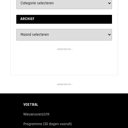
ARCHIEF
Archief
- advertentie -
- advertentie -
VOETBAL
Nieuwsoverzicht
Programma (30 dagen vooruit)