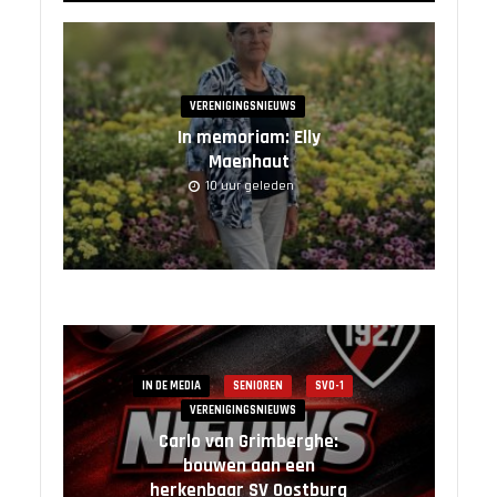
VERENIGINGSNIEUWS
In memoriam: Elly
Maenhaut
10 uur geleden
IN DE MEDIA
SENIOREN
SVO-1
VERENIGINGSNIEUWS
Carlo van Grimberghe:
bouwen aan een
herkenbaar SV Oostburg