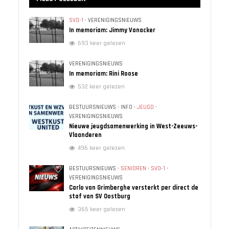
SVO-1
•
VERENIGINGSNIEUWS
In memoriam: Jimmy Vanacker
693 keer gelezen
VERENIGINGSNIEUWS
In memoriam: Rini Roose
532 keer gelezen
BESTUURSNIEUWS
•
INFO
•
JEUGD
•
VERENIGINGSNIEUWS
Nieuwe jeugdsamenwerking in West-Zeeuws-
Vlaanderen
496 keer gelezen
BESTUURSNIEUWS
•
SENIOREN
•
SVO-1
•
VERENIGINGSNIEUWS
Carlo van Grimberghe versterkt per direct de
staf van SV Oostburg
365 keer gelezen