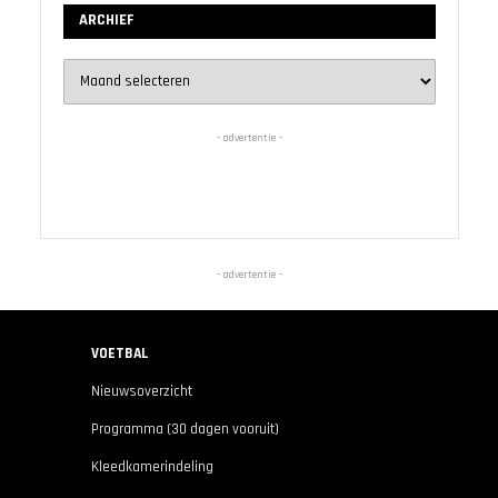
ARCHIEF
Archief
- advertentie -
- advertentie -
VOETBAL
Nieuwsoverzicht
Programma (30 dagen vooruit)
Kleedkamerindeling