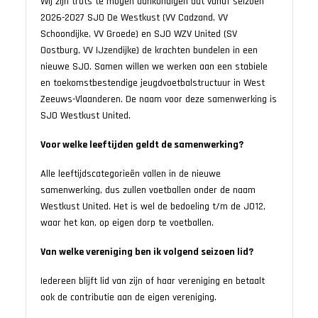
Wij zijn trots te mogen aankondigen dat vanaf seizoen
2026-2027 SJO De Westkust (VV Cadzand, VV
Schoondijke, VV Groede) en SJO WZV United (SV
Oostburg, VV IJzendijke) de krachten bundelen in een
nieuwe SJO. Samen willen we werken aan een stabiele
en toekomstbestendige jeugdvoetbalstructuur in West
Zeeuws-Vlaanderen. De naam voor deze samenwerking is
SJO Westkust United.
Voor welke leeftijden geldt de samenwerking?
Alle leeftijdscategorieën vallen in de nieuwe
samenwerking, dus zullen voetballen onder de naam
Westkust United. Het is wel de bedoeling t/m de JO12,
waar het kan, op eigen dorp te voetballen.
Van welke vereniging ben ik volgend seizoen lid?
Iedereen blijft lid van zijn of haar vereniging en betaalt
ook de contributie aan de eigen vereniging.