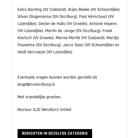
Eelco Basting (VV Cadzand), Arjen Beeke (VV Schoondijke),
Silvan Dingemanse (SV Oostburg), Paul Himschoot (VV
IJzendijke), Gerjan de Hullu (VV Groede), Antonie Impens
(VV IJzendijke), Martin de Jonge (SV Oostburg), Freek
Knetsch (VV Groede), Marnix Martlé (VV Cadzand), Martijn
Pouwelse (SV Oostburg), Jacco Seen (VV Schoondijke) en
Heidi Vercraeye (VV IJzendijke).
Eventuele vragen kunnen worden gesteld via
jeugd@svoostburg.nl.
Met vriendelijke groeten,
Bestuur SJO Westkust United
BERICHTEN IN DEZELFDE CATEGORIE