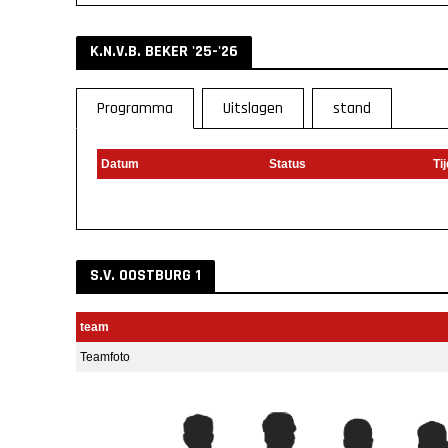
K.N.V.B. BEKER '25-'26
Programma
Uitslagen
stand
Datum
Status
Tij
S.V. OOSTBURG 1
team
Teamfoto