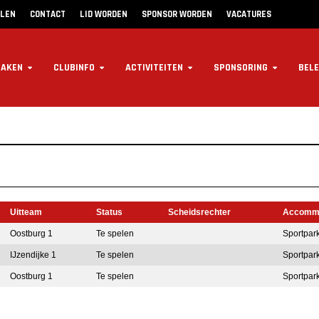
LLEN
CONTACT
LID WORDEN
SPONSOR WORDEN
VACATURES
ZAKEN
CLUBINFO
ACTIVITEITEN
SPONSORING
BELE
Uitteam
Status
Scheidsrechter
Accommo
Oostburg 1
Te spelen
Sportpark
IJzendijke 1
Te spelen
Sportpark
Oostburg 1
Te spelen
Sportpar