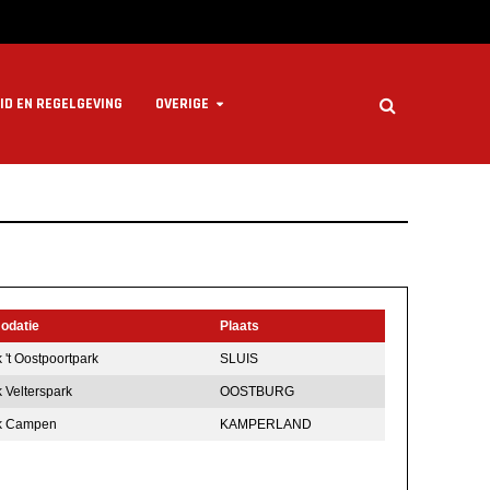
ID EN REGELGEVING
OVERIGE
datie
Plaats
 't Oostpoortpark
SLUIS
 Velterspark
OOSTBURG
k Campen
KAMPERLAND