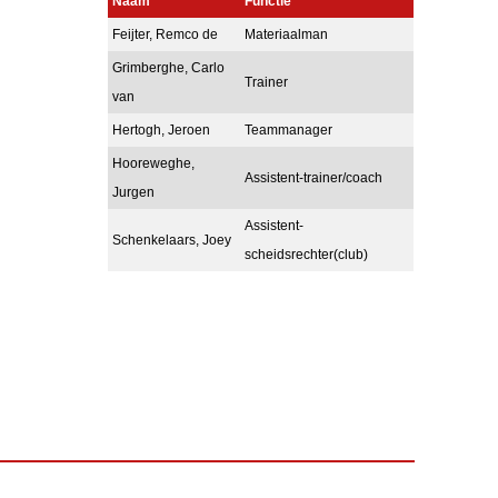
Naam
Functie
Feijter, Remco de
Materiaalman
Grimberghe, Carlo
Trainer
van
Hertogh, Jeroen
Teammanager
Hooreweghe,
Assistent-trainer/coach
Jurgen
Assistent-
Schenkelaars, Joey
scheidsrechter(club)