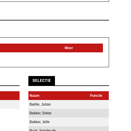
Meer
SELECTIE
Naam
Functie
Baillie, Julian
Bakker, Siebe
Bakker, Jelle
Buck, Xander de