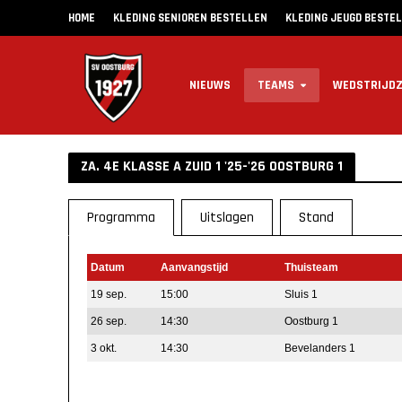
HOME
KLEDING SENIOREN BESTELLEN
KLEDING JEUGD BESTE
NIEUWS
TEAMS
WEDSTRIJD
ZA. 4E KLASSE A ZUID 1 '25-'26 OOSTBURG 1
Programma
Uitslagen
Stand
Datum
Aanvangstijd
Thuisteam
19 sep.
15:00
Sluis 1
26 sep.
14:30
Oostburg 1
3 okt.
14:30
Bevelanders 1