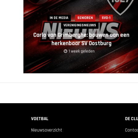
IN DE MEDIA
SENIOREN
SVO-1
VERENIGINGSNIEUWS
Carlo van Grimberghe: bouwen aan een
herkenbaar SV Oostburg
1 week geleden
VOETBAL
DE CL
Nieuwsoverzicht
Conta