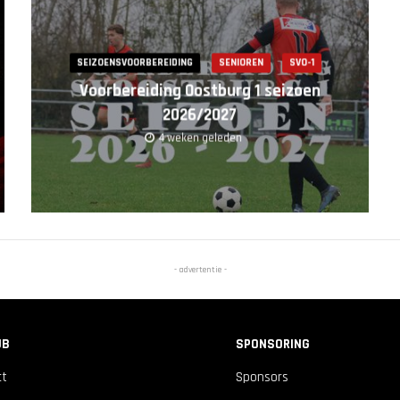
SEIZOENSVOORBEREIDING
SENIOREN
SVO-1
Voorbereiding Oostburg 1 seizoen
2026/2027
4 weken geleden
- advertentie -
UB
SPONSORING
ct
Sponsors