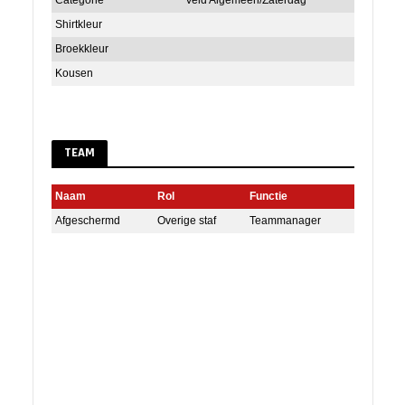
Categorie
Veld Algemeen/Zaterdag
Shirtkleur
Broekkleur
Kousen
TEAM
Naam
Rol
Functie
Afgeschermd
Overige staf
Teammanager