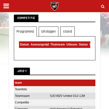
COMPETITIE
Programma
Uitslagen
stand
Datum
Aanvangstijd
Thuisteam
Uitteam
Status
Scheidsrecht
JO12-1
team
Teamfoto
Teamnaam
SJO WZV United O12-1JM
Competitie