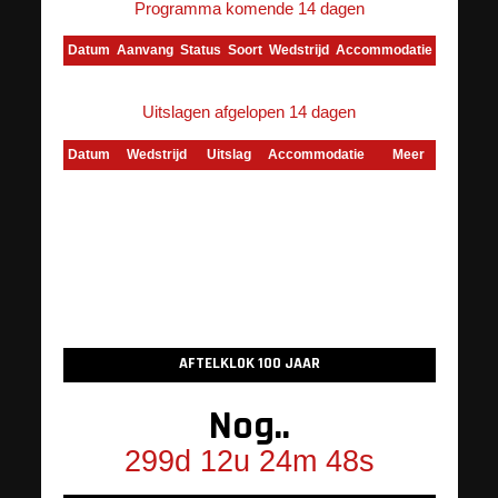
Programma komende 14 dagen
Datum
Aanvang
Status
Soort
Wedstrijd
Accommodatie
Meer
Uitslagen afgelopen 14 dagen
Datum
Wedstrijd
Uitslag
Accommodatie
Meer
AFTELKLOK 100 JAAR
Nog..
299d 12u 24m 48s