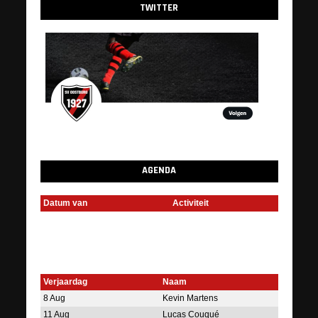
TWITTER
AGENDA
Datum van
Activiteit
Verjaardag
Naam
8 Aug
Kevin Martens
11 Aug
Lucas Couqué