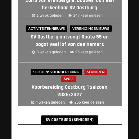
Carlo van Grimberghe: bouwen aan een
herkenbaar SV Oostburg
1 week geleden
147 keer gelezen
ACTIVITEITENNIEUWS
VERENIGINGSNIEUWS
SV Oostburg ontvangt Route 55 en
oogst veel lof van deelnemers
3 weken geleden
95 keer gelezen
SEIZOENSVOORBEREIDING
SENIOREN
SVO-1
Voorbereiding Oostburg 1 seizoen
2026/2027
4 weken geleden
255 keer gelezen
SV OOSTBURG (SENIOREN)