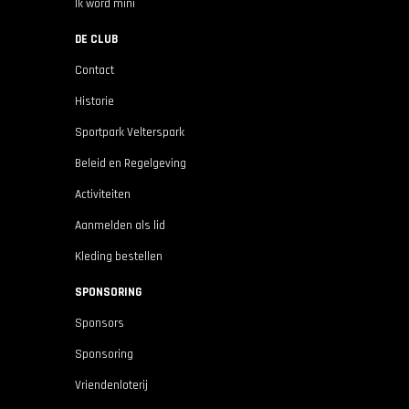
Ik word mini
DE CLUB
Contact
Historie
Sportpark Velterspark
Beleid en Regelgeving
Activiteiten
Aanmelden als lid
Kleding bestellen
SPONSORING
Sponsors
Sponsoring
Vriendenloterij