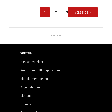
1
2
3
VOLGENDE
- advertentie -
VOETBAL
Nieuwsoverzicht
Programma (30 dagen vooruit)
Kleedkamerindeling
Afgelastingen
Uitslagen
Trainers