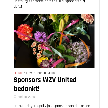
Oostburg een warm hart toe. O.a. sponsoren zij
de[...]
JEUGD
•
NIEUWS
•
SPONSORNIEUWS
Sponsors WZV United
bedankt!
april 18, 2025
Op zaterdag 12 april zijn 2 sponsors van de tassen