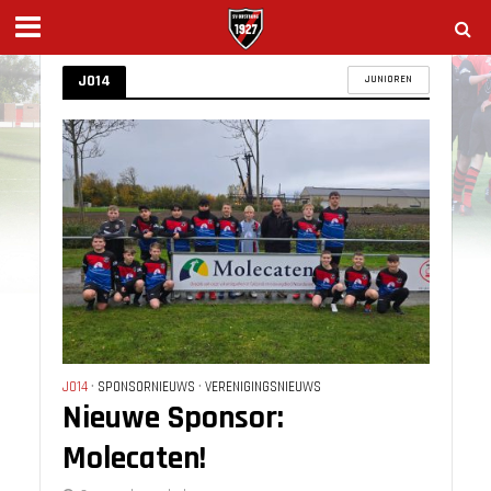
JO14
JUNIOREN
JO14
•
SPONSORNIEUWS
•
VERENIGINGSNIEUWS
Nieuwe Sponsor:
Molecaten!