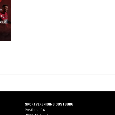
et
zij
wse
SPORTVERENIGING OOSTBURG
Postbus 194