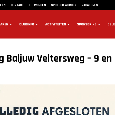
LLEN
CONTACT
LID WORDEN
SPONSOR WORDEN
VACATURES
ZAKEN
CLUBINFO
ACTIVITEITEN
SPONSORING
BELE
g Baljuw Veltersweg – 9 en