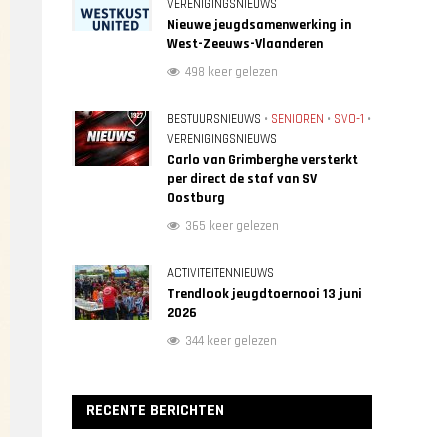
VERENIGINGSNIEUWS
Nieuwe jeugdsamenwerking in
West-Zeeuws-Vlaanderen
498 keer gelezen
BESTUURSNIEUWS
•
SENIOREN
•
SVO-1
•
VERENIGINGSNIEUWS
Carlo van Grimberghe versterkt
per direct de staf van SV
Oostburg
365 keer gelezen
ACTIVITEITENNIEUWS
Trendlook jeugdtoernooi 13 juni
2026
344 keer gelezen
RECENTE BERICHTEN