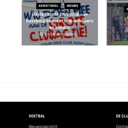
ADVERTORIAL
NIEUWS
Uitslag Grote Clubactie – sv
Oostburg bedankt alle verkopers
en kopers!
9 maanden geleden
VOETBAL
DE CL
Nieuwsoverzicht
Conta