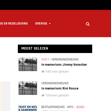
ID EN REGELGEVING
OVERIGE
MEEST GELEZEN
SVO-1
•
VERENIGINGSNIEUWS
In memoriam: Jimmy Vanacker
695 keer gelezen
VERENIGINGSNIEUWS
In memoriam: Rini Roose
534 keer gelezen
BESTUURSNIEUWS
•
INFO
•
JEUGD
•