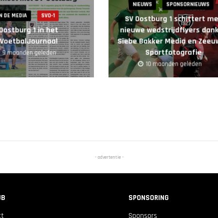
NIEUWS
SPONSORNIEUWS
IN DE MEDIA
SVO-1
SV Oostburg 1 schittert m
Oostburg 1 in het
nieuwe wedstrijdflyers dank
VoetbalJournaal
Siebe Bakker Media en Zeeu
Sportfotografie
9 maanden geleden
10 maanden geleden
- advertentie -
UB
SPONSORING
ct
Sponsors