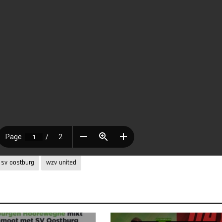
sv oostburg
wzv united