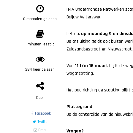
H4A Ondergrondse Netwerken start
Baljuw Veltersweg.
6 maanden geleden
Let op:
op maandag 9 en dinsdag
De afsluiting geldt ook buiten wer
1 minuten leestijd
Zuidzandsestraat en Nieuwstraat.
Van
11 t/m 16 maart
blijft de weg
284 keer gelezen
wegafzetting.
Het pad richting de scouting blijft
Deel
Plattegrond
Facebook
Op de achterzijde van de nieuwsbr
Twitter
Email
Vragen?