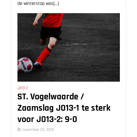
de winterstop was[...]
JO13-2
ST. Vogelwaarde /
Zaamslag JO13-1 te sterk
voor JO13-2: 9-0
november 23, 2019