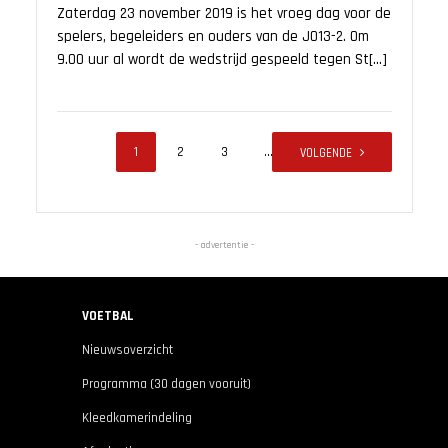
Zaterdag 23 november 2019 is het vroeg dag voor de
spelers, begeleiders en ouders van de JO13-2. Om
9.00 uur al wordt de wedstrijd gespeeld tegen St[...]
1
2
3
…
10
VOLGENDE
- advertentie -
VOETBAL
Nieuwsoverzicht
Programma (30 dagen vooruit)
Kleedkamerindeling