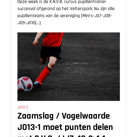
Deze week is de K.N.V.B. cursus pupillentrainer
succesvol afgerond op het Velterspark. Nu zijn alle
pupillenteams van de vereniging (Mini’s-JO7-JO8-
JO9-JO10[...]
JO13-2
Zaamslag / Vogelwaarde
JO13-1 moet punten delen