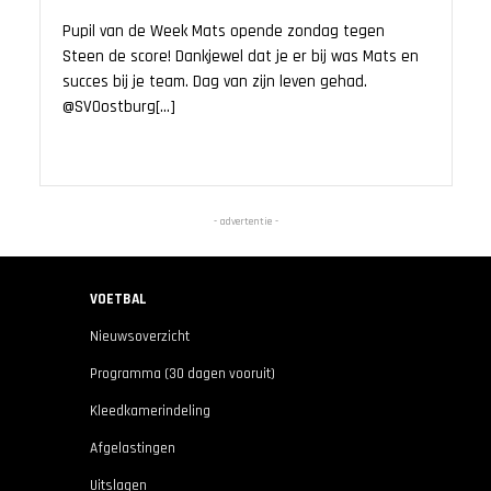
Pupil van de Week Mats opende zondag tegen
Steen de score! Dankjewel dat je er bij was Mats en
succes bij je team. Dag van zijn leven gehad.
@SVOostburg[...]
- advertentie -
VOETBAL
Nieuwsoverzicht
Programma (30 dagen vooruit)
Kleedkamerindeling
Afgelastingen
Uitslagen