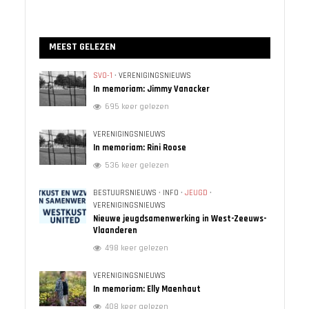
MEEST GELEZEN
SVO-1
•
VERENIGINGSNIEUWS
In memoriam: Jimmy Vanacker
695 keer gelezen
VERENIGINGSNIEUWS
In memoriam: Rini Roose
536 keer gelezen
BESTUURSNIEUWS
•
INFO
•
JEUGD
•
VERENIGINGSNIEUWS
Nieuwe jeugdsamenwerking in West-Zeeuws-
Vlaanderen
498 keer gelezen
VERENIGINGSNIEUWS
In memoriam: Elly Maenhaut
408 keer gelezen