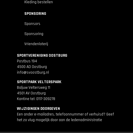
Kleding bestellen
SPONSORING
Sponsors
Sponsoring
Vriendenloterij
SPORTVERENIGING OOSTBURG
Postbus 194
4500 AD Oostburg
info@svoostburg.nl
SPORTPARK VELTERSPARK
Baljuw Veltersweg 11
4501 AV Oostburg
Kantine tel: 0117-309278
WIJZIGINGEN DOORGEVEN
Een ander e-mailadres, telefoonnummer of verhuisd? Geef
het zo vlug mogelijk door aan de
ledenadministratie