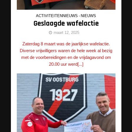
ACTIVITEITENNIEUWS
•
NIEUWS
Geslaagde wafelactie
maart 12, 2025
Zaterdag 8 maart was de jaarlijkse wafelactie.
Diverse vrijwilligers waren de hele week al bezig
met de voorbereidingen en de vrijdagavond om
20.00 uur werd[...]