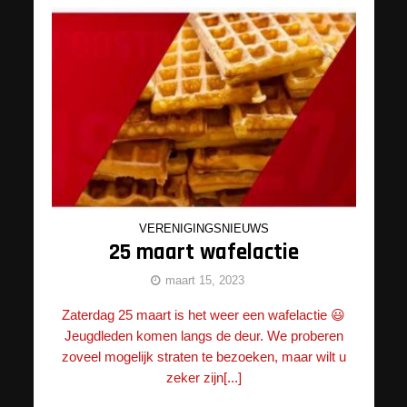
VERENIGINGSNIEUWS
25 maart wafelactie
maart 15, 2023
Zaterdag 25 maart is het weer een wafelactie 😃
Jeugdleden komen langs de deur. We proberen
zoveel mogelijk straten te bezoeken, maar wilt u
zeker zijn[...]