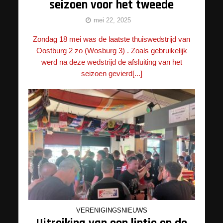
seizoen voor het tweede
mei 22, 2025
Zondag 18 mei was de laatste thuiswedstrijd van
Oostburg 2 zo (Wosburg 3) . Zoals gebruikelijk
werd na deze wedstrijd de afsluiting van het
seizoen gevierd[...]
VERENIGINGSNIEUWS