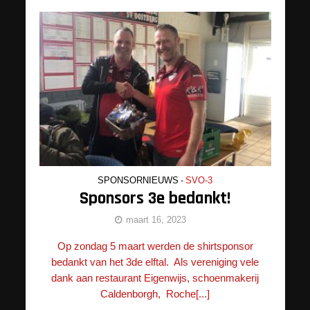
SPONSORNIEUWS
•
SVO-3
Sponsors 3e bedankt!
maart 16, 2023
Op zondag 5 maart werden de shirtsponsor
bedankt van het 3de elftal. Als vereniging vele
dank aan restaurant Eigenwijs, schoenmakerij
Caldenborgh, Roche[...]