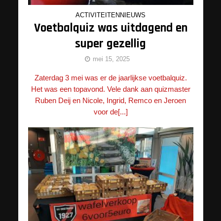
ACTIVITEITENNIEUWS
Voetbalquiz was uitdagend en
super gezellig
mei 15, 2025
Zaterdag 3 mei was er de jaarlijkse voetbalquiz.
Het was een topavond. Vele dank aan quizmaster
Ruben Deij en Nicole, Ingrid, Remco en Jeroen
voor de[...]