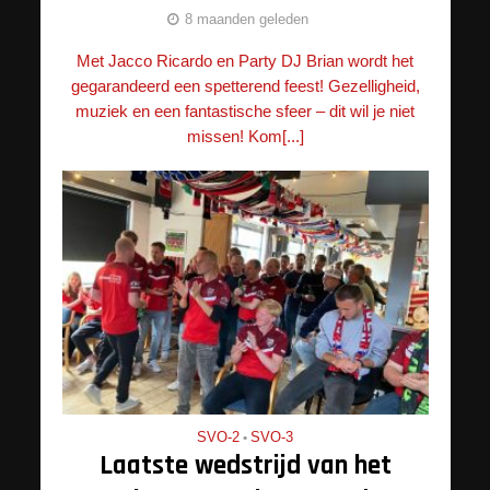
8 maanden geleden
Met Jacco Ricardo en Party DJ Brian wordt het
gegarandeerd een spetterend feest! Gezelligheid,
muziek en een fantastische sfeer – dit wil je niet
missen! Kom[...]
SVO-2
•
SVO-3
Laatste wedstrijd van het