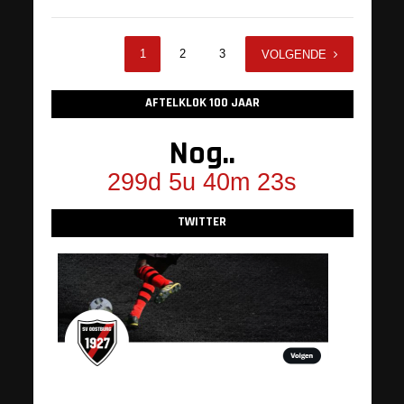
1
2
3
4
VOLGENDE
AFTELKLOK 100 JAAR
Nog..
299d 5u 40m 23s
TWITTER