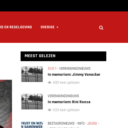
ID EN REGELGEVING
OVERIGE
MEEST GELEZEN
SVO-1
•
VERENIGINGSNIEUWS
In memoriam: Jimmy Vanacker
695 keer gelezen
VERENIGINGSNIEUWS
In memoriam: Rini Roose
533 keer gelezen
BESTUURSNIEUWS
•
INFO
•
JEUGD
•