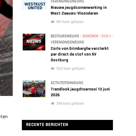
VERENIGINGSNIEUWS
Nieuwe jeugdsamenwerking in
West-Zeeuws-Vlaanderen
497 keer gelezen
BESTUURSNIEUWS
•
SENIOREN
•
SVO-1
•
VERENIGINGSNIEUWS
Carlo van Grimberghe versterkt
per direct de staf van SV
Oostburg
365 keer gelezen
ACTIVITEITENNIEUWS
Trendlook jeugdtoernooi 13 juni
2026
344 keer gelezen
eten
RECENTE BERICHTEN