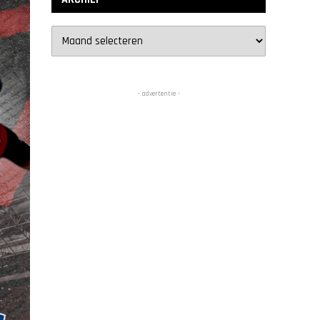
Archief
- advertentie -