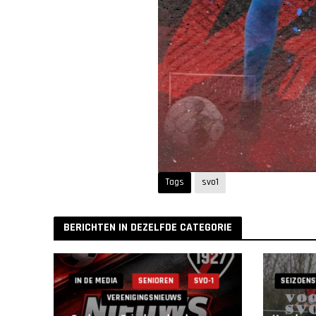
Tags
svo1
BERICHTEN IN DEZELFDE CATEGORIE
IN DE MEDIA
SENIOREN
SVO-1
SEIZOENS
VERENIGINGSNIEUWS