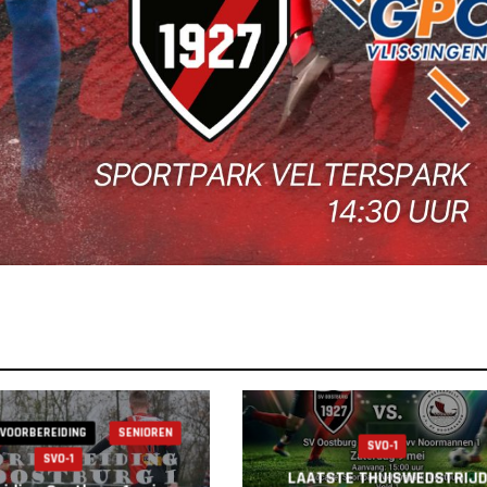
VOORBEREIDING
SENIOREN
SVO-1
SVO-1
LAATSTE THUISWEDSTRIJ