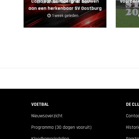
Carlo van Grimberghe: bouwen
Voorbere
aan een herkenbaar SV Oostburg
1 week geleden
VOETBAL
DE CL
Nieuwsoverzicht
Conta
Programma (30 dagen vooruit)
Histor
Kleedkamerindeling
Sportp