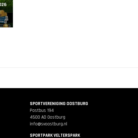
026
SPORTVERENIGING OOSTBURG
Postbus 194
4500 AD Oostburg
info@svoostburg.nl
SPORTPARK VELTERSPARK