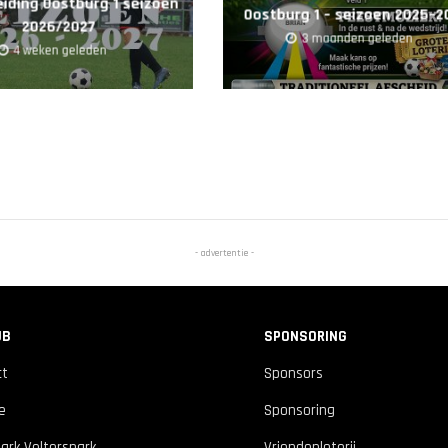
iding Oostburg 1 seizoen
Oostburg 1 – seizoen 2025–2
2026/2027
3 maanden geleden
4 weken geleden
- advertentie -
UB
SPONSORING
ct
Sponsors
ie
Sponsoring
ark Velterspark
Vriendenloterij