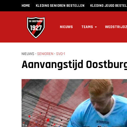
HOME
KLEDING SENIOREN BESTELLEN
KLEDING JEUGD BESTE
NIEUWS
TEAMS
WEDSTRIJD
NIEUWS
•
SENIOREN
•
SVO-1
Aanvangstijd Oostburg