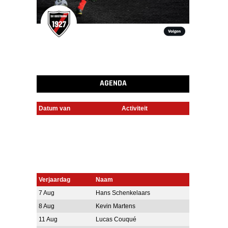
AGENDA
Datum van
Activiteit
Verjaardag
Naam
7 Aug
Hans Schenkelaars
8 Aug
Kevin Martens
11 Aug
Lucas Couqué