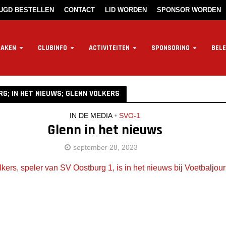
EUGD BESTELLEN
CONTACT
LID WORDEN
SPONSOR WORDEN
ZAKEN
CLUBINFO
ACTIVITEITEN
SPONSORING
BELE
RG; IN HET NIEUWS; GLENN VOLKERS
IN DE MEDIA
•
SVO-1
Glenn in het nieuws
september 28, 2023
kers, speler van SV Oostburg 1, is in het nieuws bij Voetbaljour