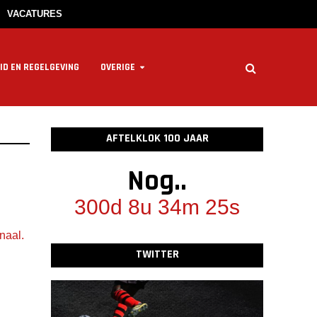
VACATURES
ID EN REGELGEVING
OVERIGE
AFTELKLOK 100 JAAR
Nog..
300d 8u 34m 24s
naal.
TWITTER