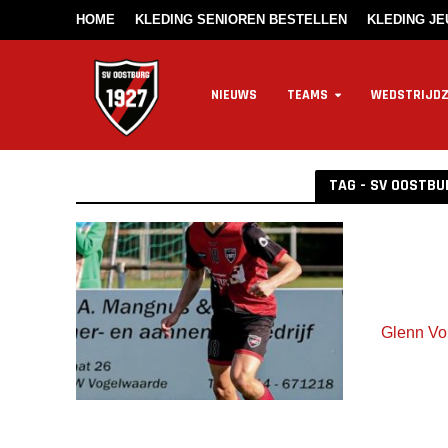
HOME
KLEDING SENIOREN BESTELLEN
KLEDING J
NIEUWS
TEAMS
WEDSTRIJD
TAG - SV OOSTBU
Glenn Vol