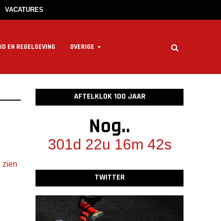
VACATURES
ID EN REGELGEVING
OVERIGE
AFTELKLOK 100 JAAR
Nog..
301d 22u 16m 42s
 zien
TWITTER