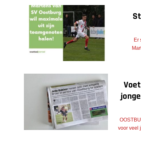
St
Er 
Mar
Voet
jonge
OOSTBURG 
voor veel 