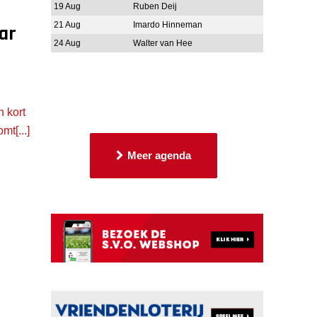
19 Aug
Ruben Deij
21 Aug
Imardo Hinneman
ar
24 Aug
Walter van Hee
n kort
mt[...]
Meer agenda