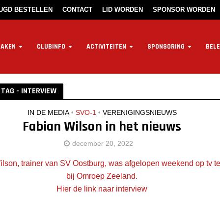
EUGD BESTELLEN
CONTACT
LID WORDEN
SPONSOR WORDEN
ZAKEN
CLUBINFO
ACTIVITEITEN
SPONSORING
BELE
TAG - INTERVIEW
IN DE MEDIA
•
SVO-1
•
VERENIGINGSNIEUWS
Fabian Wilson in het nieuws
december 20, 2022
lson, trainer van SV Oostburg, was afgelopen weekend op tv te
bij Omroep Zeeland.
Hier de link naar interview