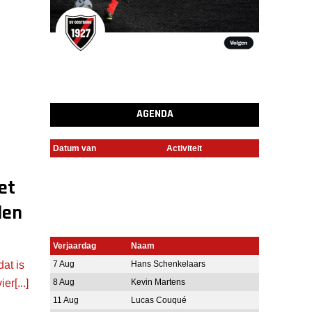
AGENDA
Datum van
Activiteit
et
len
Verjaardag
Naam
7 Aug
Hans Schenkelaars
at is
8 Aug
Kevin Martens
r[...]
11 Aug
Lucas Couqué