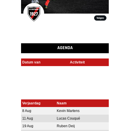
AGENDA
Datum van
Activiteit
Verjaardag
Naam
8 Aug
Kevin Martens
11 Aug
Lucas Couqué
19 Aug
Ruben Deij