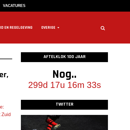
VACATURES
ID EN REGELGEVING
OVERIGE
AFTELKLOK 100 JAAR
Nog..
er,
299d 17u 16m 33s
TWITTER
e:
t Zuid