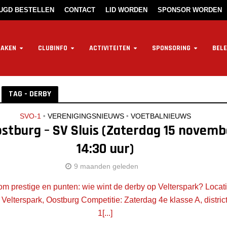
EUGD BESTELLEN
CONTACT
LID WORDEN
SPONSOR WORDEN
ZAKEN
CLUBINFO
ACTIVITEITEN
SPONSORING
BELE
TAG - DERBY
SVO-1
•
VERENIGINGSNIEUWS
•
VOETBALNIEUWS
stburg – SV Sluis (Zaterdag 15 novemb
14:30 uur)
9 maanden geleden
 om prestige en punten: wie wint de derby op Velterspark? Locati
 Velterspark, Oostburg Competitie: Zaterdag 4e klasse A, distric
1[...]