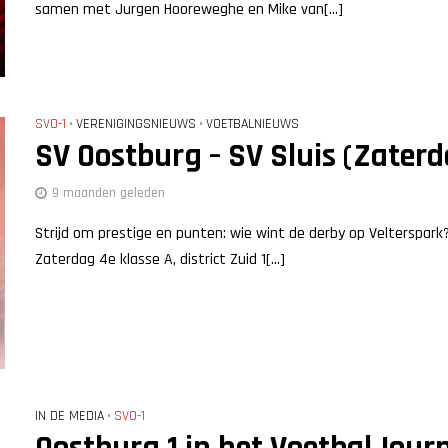
samen met Jurgen Hooreweghe en Mike van[...]
SVO-1
VERENIGINGSNIEUWS
VOETBALNIEUWS
•
•
SV Oostburg – SV Sluis (Zaterd
9 maanden geleden
Strijd om prestige en punten: wie wint de derby op Velterspark
Zaterdag 4e klasse A, district Zuid 1[...]
IN DE MEDIA
SVO-1
•
Oostburg 1 in het VoetbalJour