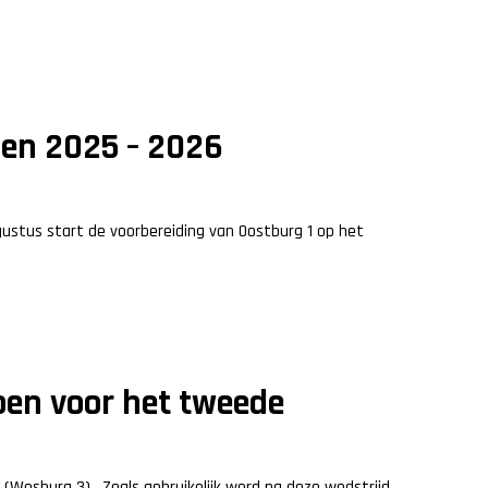
oen 2025 – 2026
ustus start de voorbereiding van Oostburg 1 op het
oen voor het tweede
(Wosburg 3) . Zoals gebruikelijk werd na deze wedstrijd