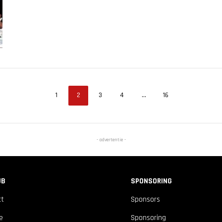
1
2
3
4
…
16
- advertentie -
UB
SPONSORING
ct
Sponsors
ie
Sponsoring