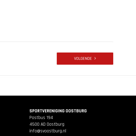
VOLGENDE
SPORTVERENIGING OOSTBURG
Postbus 194
4500 AD Oostburg
info@svoostburg.nl