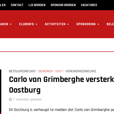
LLEN
CONTACT
LID WORDEN
SPONSOR WORDEN
VACATURES
ZAKEN
CLUBINFO
ACTIVITEITEN
SPONSORING
BELE
BESTUURSNIEUWS
SENIOREN
SVO-1
VERENIGINGSNIEUWS
•
•
•
Carlo van Grimberghe versterkt
Oostburg
7 maanden geleden
SV Oostburg is verheugd te melden dat Carlo van Grimberghe per