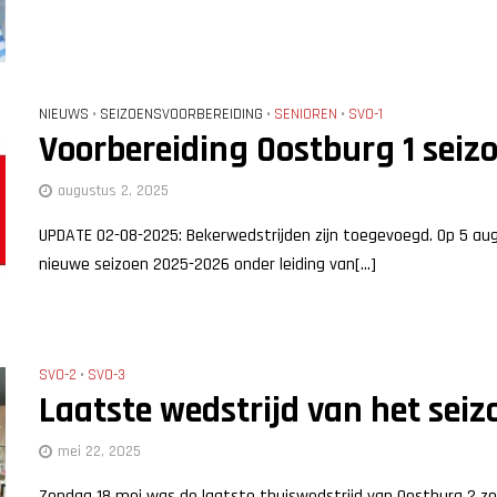
NIEUWS
SEIZOENSVOORBEREIDING
SENIOREN
SVO-1
•
•
•
Voorbereiding Oostburg 1 seiz
augustus 2, 2025
UPDATE 02-08-2025: Bekerwedstrijden zijn toegevoegd. Op 5 aug
nieuwe seizoen 2025-2026 onder leiding van[...]
SVO-2
SVO-3
•
Laatste wedstrijd van het seiz
mei 22, 2025
Zondag 18 mei was de laatste thuiswedstrijd van Oostburg 2 zo 