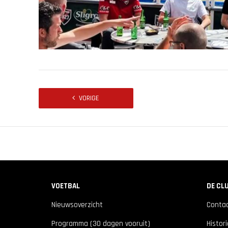
VORIGE
VOETBAL
DE CL
Nieuwsoverzicht
Conta
Programma (30 dagen vooruit)
Histor